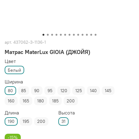
арт.
437062-3-1136-1
Матрас MaterLux GIOIA (ДЖОЙЯ)
Цвет
Белый
Ширина
80
85
90
95
120
125
140
145
160
165
180
185
200
Длина
Высота
190
195
200
31
-15%