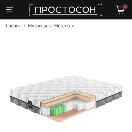
0
Главная
Матрасы
MaterLux