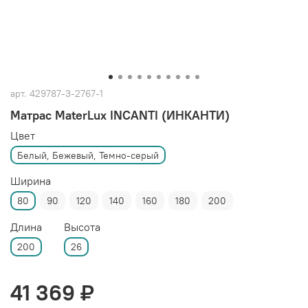
арт.
429787-3-2767-1
Матрас MaterLux INCANTI (ИНКАНТИ)
Цвет
Белый, Бежевый, Темно-серый
Ширина
80
90
120
140
160
180
200
Длина
Высота
200
26
41 369 ₽