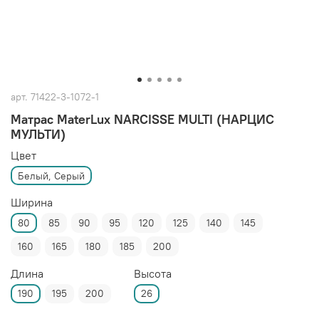
арт.
71422-3-1072-1
Матрас MaterLux NARCISSE MULTI (НАРЦИС
МУЛЬТИ)
Цвет
Белый, Серый
Ширина
80
85
90
95
120
125
140
145
160
165
180
185
200
Длина
Высота
190
195
200
26