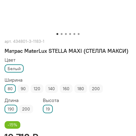
арт.
434801-3-1183-1
Матрас MaterLux STELLA MAXI (СТЕЛЛА МАКСИ)
Цвет
Белый
Ширина
80
90
120
140
160
180
200
Длина
Высота
190
200
19
-15%