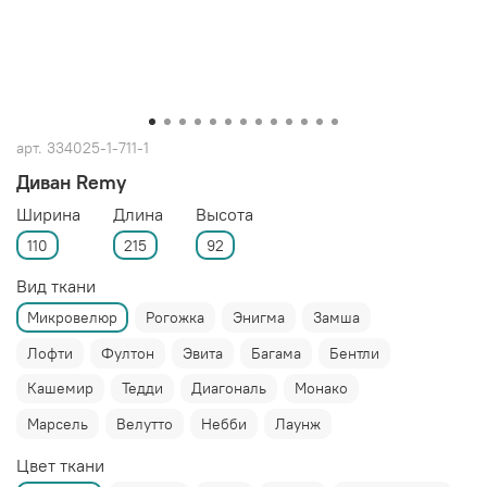
арт.
334025-1-711-1
Диван Remy
Ширина
Длина
Высота
110
215
92
Вид ткани
Микровелюр
Рогожка
Энигма
Замша
Лофти
Фултон
Эвита
Багама
Бентли
Кашемир
Тедди
Диагональ
Монако
Марсель
Велутто
Небби
Лаунж
Цвет ткани