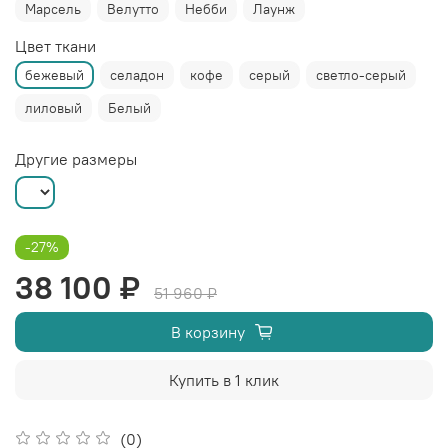
Марсель
Велутто
Небби
Лаунж
Цвет ткани
бежевый
селадон
кофе
серый
светло-серый
лиловый
Белый
Другие размеры
-27%
38 100 ₽
51 960 ₽
В корзину
Купить в 1 клик
(0)