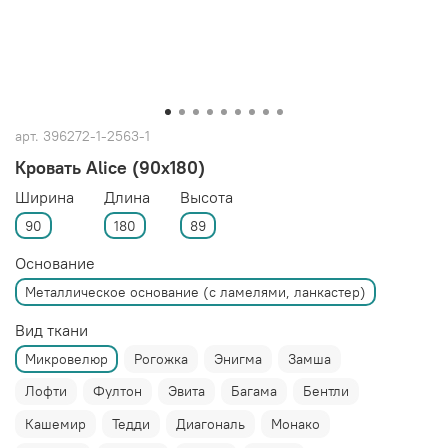
арт.
396272-1-2563-1
Кровать Alice (90x180)
Ширина
Длина
Высота
90
180
89
Основание
Металлическое основание (с ламелями, ланкастер)
Вид ткани
Микровелюр
Рогожка
Энигма
Замша
Лофти
Фултон
Эвита
Багама
Бентли
Кашемир
Тедди
Диагональ
Монако