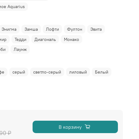
ое Aquarius
Энигма
Замша
Лофти
Фултон
Эвита
мир
Тедди
Диагональ
Монако
бби
Лаунж
фе
серый
светло-серый
лиловый
Белый
В корзину
90 ₽