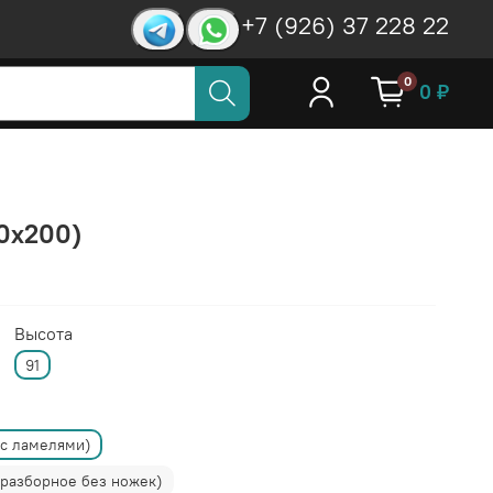
+7 (926) 37 228 22
0
0 ₽
60x200)
Высота
91
(с ламелями)
(разборное без ножек)