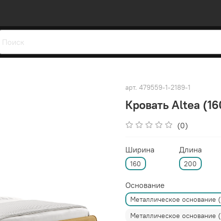
арт.
479559-1-2189-1
Кровать Altea (1
(0)
Ширина
Длина
160
200
Основание
Металлическое основание 
Металлическое основание 