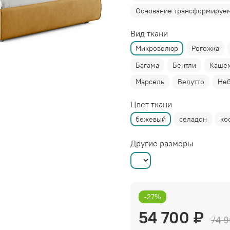
Основание трансформируем
Вид ткани
Микровелюр
Рогожка
Багама
Бентли
Каше
Марсель
Велутто
Не
Цвет ткани
бежевый
селадон
ко
Другие размеры
-27%
54 700 ₽
74 9