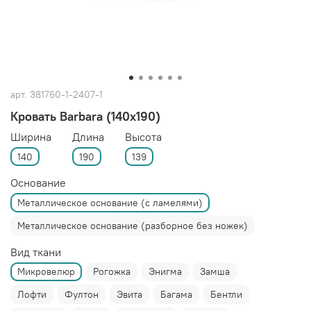
арт.
381760-1-2407-1
Кровать Barbara (140x190)
Ширина
Длина
Высота
140
190
139
Основание
Металлическое основание (с ламелями)
Металлическое основание (разборное без ножек)
Вид ткани
Микровелюр
Рогожка
Энигма
Замша
Лофти
Фултон
Эвита
Багама
Бентли