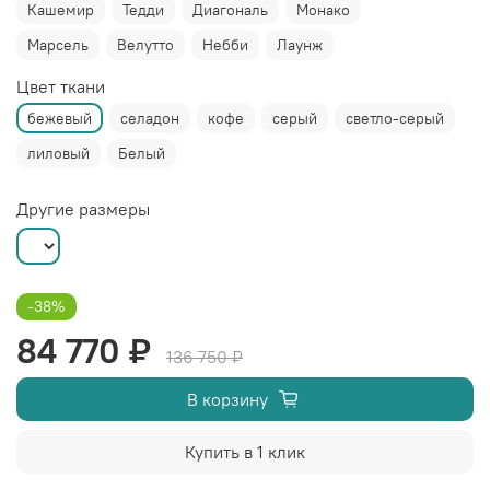
Кашемир
Тедди
Диагональ
Монако
Марсель
Велутто
Небби
Лаунж
Цвет ткани
бежевый
селадон
кофе
серый
светло-серый
лиловый
Белый
Другие размеры
-38%
84 770 ₽
136 750 ₽
В корзину
Купить в 1 клик