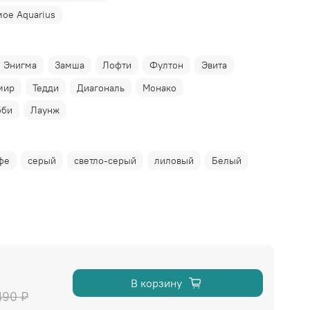
ое Aquarius
Энигма
Замша
Лофти
Фултон
Эвита
мир
Тедди
Диагональ
Монако
бби
Лаунж
фе
серый
светло-серый
лиловый
Белый
В корзину
490 ₽