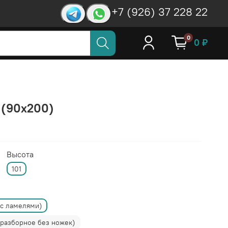
+7 (926) 37 228 22
0
0 ₽
 (90x200)
Высота
101
(с ламелями)
(разборное без ножек)