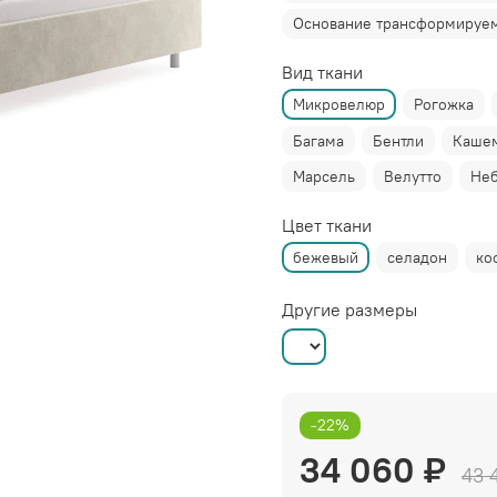
Основание трансформируем
Вид ткани
Микровелюр
Рогожка
Багама
Бентли
Каше
Марсель
Велутто
Не
Цвет ткани
бежевый
селадон
ко
Другие размеры
-22%
34 060 ₽
43 