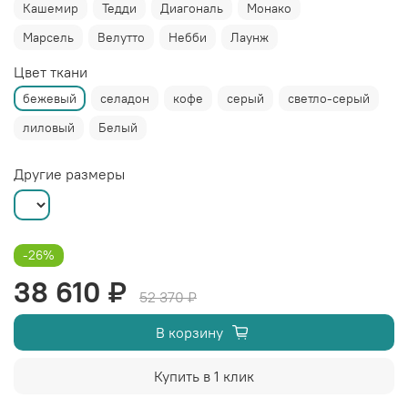
Кашемир
Тедди
Диагональ
Монако
Марсель
Велутто
Небби
Лаунж
Цвет ткани
бежевый
селадон
кофе
серый
светло-серый
лиловый
Белый
Другие размеры
-26%
38 610 ₽
52 370 ₽
В корзину
Купить в 1 клик