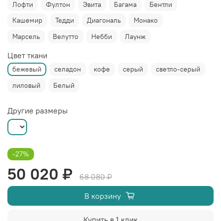
Лофти
Фултон
Эвита
Багама
Бентли
Кашемир
Тедди
Диагональ
Монако
Марсель
Велутто
Небби
Лаунж
Цвет ткани
бежевый
селадон
кофе
серый
светло-серый
лиловый
Белый
Другие размеры
-27%
50 020 ₽
68 080 ₽
В корзину
Купить в 1 клик