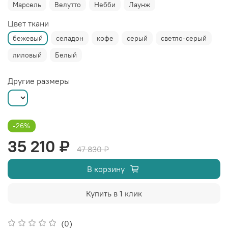
Марсель
Велутто
Небби
Лаунж
Цвет ткани
бежевый
селадон
кофе
серый
светло-серый
лиловый
Белый
Другие размеры
-26%
35 210 ₽
47 830 ₽
В корзину
Купить в 1 клик
(0)