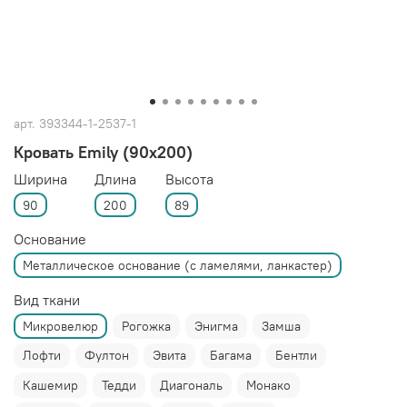
арт.
393344-1-2537-1
Кровать Emily (90x200)
Ширина
Длина
Высота
90
200
89
Основание
Металлическое основание (с ламелями, ланкастер)
Вид ткани
Микровелюр
Рогожка
Энигма
Замша
Лофти
Фултон
Эвита
Багама
Бентли
Кашемир
Тедди
Диагональ
Монако