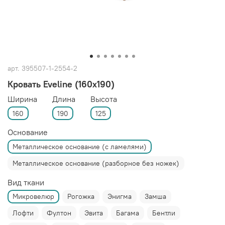
арт.
395507-1-2554-2
Кровать Eveline (160x190)
Ширина
Длина
Высота
160
190
125
Основание
Металлическое основание (с ламелями)
Металлическое основание (разборное без ножек)
Вид ткани
Микровелюр
Рогожка
Энигма
Замша
Лофти
Фултон
Эвита
Багама
Бентли