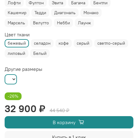
Лофти
Фултон
Эвита
Багама
Бентли
Кашемир
Тедди
Диагональ
Монако
Марсель
Велутто
Небби
Лаунж
Цвет ткани
бежевый
селадон
кофе
серый
светло-серый
лиловый
Белый
Другие размеры
-26%
32 900 ₽
44 540 ₽
В корзину
Купить в 1 клик