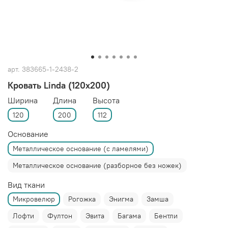
арт.
383665-1-2438-2
Кровать Linda (120x200)
Ширина
Длина
Высота
120
200
112
Основание
Металлическое основание (с ламелями)
Металлическое основание (разборное без ножек)
Вид ткани
Микровелюр
Рогожка
Энигма
Замша
Лофти
Фултон
Эвита
Багама
Бентли