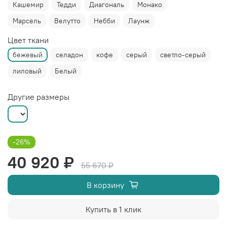
Кашемир
Тедди
Диагональ
Монако
Марсель
Велутто
Небби
Лаунж
Цвет ткани
бежевый
селадон
кофе
серый
светло-серый
лиловый
Белый
Другие размеры
-26%
40 920 ₽
55 670 ₽
В корзину
Купить в 1 клик