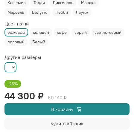
Кашемир
Тедди
Диагональ
Монако
Марсель
Велутто
Небби
Лаунж
Цвет ткани
бежевый
селадон
кофе
серый
светло-серый
лиловый
Белый
Другие размеры
-26%
44 300 ₽
60 140 ₽
В корзину
Купить в 1 клик