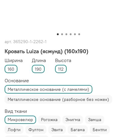
арт.
365290-1-2262-1
Кровать Luiza (ясмунд) (160x190)
Ширина
Длина
Высота
160
190
112
Основание
Металлическое основание (с ламелями)
Металлическое основание (разборное без ножек)
Вид ткани
Микровелюр
Рогожка
Энигма
Замша
Лофти
Фултон
Эвита
Багама
Бентли