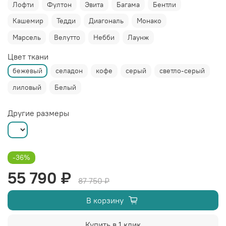
Лофти
Фултон
Эвита
Багама
Бентли
Кашемир
Тедди
Диагональ
Монако
Марсель
Велутто
Небби
Лаунж
Цвет ткани
бежевый
селадон
кофе
серый
светло-серый
лиловый
Белый
Другие размеры
-36%
55 790 ₽
87 750 ₽
В корзину
Купить в 1 клик