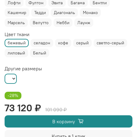
Лофти
Фултон
Эвита
Багама
Бентли
Кашемир
Тедди
Диагональ
Монако
Марсель
Велутто
Небби
Лаунж
Цвет ткани
бежевый
селадон
кофе
серый
светло-серый
лиловый
Белый
Другие размеры
-28%
73 120 ₽
101 090 ₽
В корзину
Купить в 1 клик