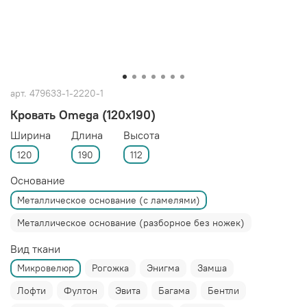
арт.
479633-1-2220-1
Кровать Omega (120x190)
Ширина
Длина
Высота
120
190
112
Основание
Металлическое основание (с ламелями)
Металлическое основание (разборное без ножек)
Вид ткани
Микровелюр
Рогожка
Энигма
Замша
Лофти
Фултон
Эвита
Багама
Бентли