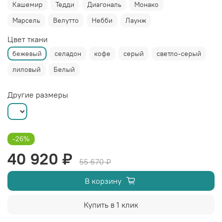
Кашемир
Тедди
Диагональ
Монако
Марсель
Велутто
Небби
Лаунж
Цвет ткани
бежевый
селадон
кофе
серый
светло-серый
лиловый
Белый
Другие размеры
-26%
40 920 ₽
55 670 ₽
В корзину
Купить в 1 клик