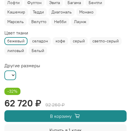
Лофти
Фултон
Эвита
Багама
Бентли
Кашемир
Тедди
Диагональ
Монако
Марсель
Велутто
Небби
Лаунж
Цвет ткани
бежевый
селадон
кофе
серый
светло-серый
лиловый
Белый
Другие размеры
-32%
62 720 ₽
92 260 ₽
В корзину
Купить в 1 клик