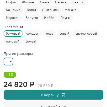
Лофти
Фултон
Эвита
Багама
Бентли
Кашемир
Тедди
Диагональ
Монако
Марсель
Велутто
Небби
Лаунж
Цвет ткани
бежевый
селадон
кофе
серый
светло-серый
лиловый
Белый
Другие размеры
-16%
24 820 ₽
29 580 ₽
В корзину
Купить в 1 клик