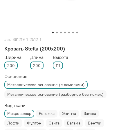
арт.
391219-1-2512-1
Кровать Stella (200x200)
Ширина
Длина
Высота
200
200
111
Основание
Металлическое основание (с ламелями)
Металлическое основание (разборное без ножек)
Вид ткани
Микровелюр
Рогожка
Энигма
Замша
Лофти
Фултон
Эвита
Багама
Бентли