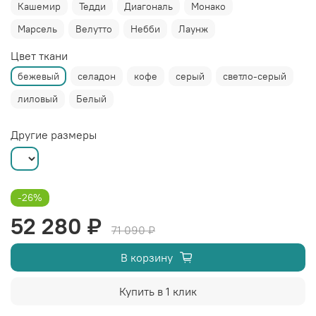
Кашемир
Тедди
Диагональ
Монако
Марсель
Велутто
Небби
Лаунж
Цвет ткани
бежевый
селадон
кофе
серый
светло-серый
лиловый
Белый
Другие размеры
-26%
52 280 ₽
71 090 ₽
В корзину
Купить в 1 клик