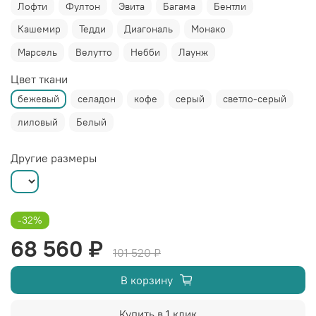
Лофти
Фултон
Эвита
Багама
Бентли
Кашемир
Тедди
Диагональ
Монако
Марсель
Велутто
Небби
Лаунж
Цвет ткани
бежевый
селадон
кофе
серый
светло-серый
лиловый
Белый
Другие размеры
-32%
68 560 ₽
101 520 ₽
В корзину
Купить в 1 клик