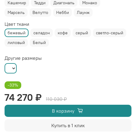
Кашемир
Тедди
Диагональ
Монако
Марсель
Велутто
Небби
Лаунж
Цвет ткани
бежевый
селадон
кофе
серый
светло-серый
лиловый
Белый
Другие размеры
-33%
74 270 ₽
110 030 ₽
В корзину
Купить в 1 клик